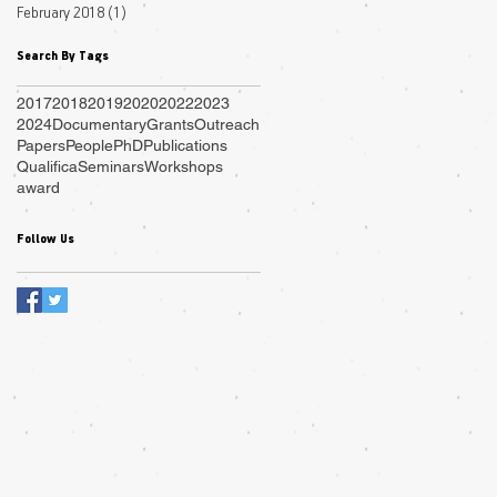
February 2018
(1)
1 post
Search By Tags
2017
2018
2019
2020
2022
2023
2024
Documentary
Grants
Outreach
Papers
People
PhD
Publications
Qualifica
Seminars
Workshops
award
Follow Us