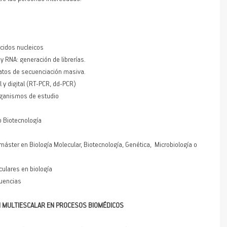
ácidos nucleicos 
 RNA: generación de librerías. 
datos de secuenciación masiva. 
l y digital (RT-PCR, dd-PCR) 
organismos de estudio
o Biotecnología
culares en biología 
cuencias
ÓN MULTIESCALAR EN PROCESOS BIOMÉDICOS