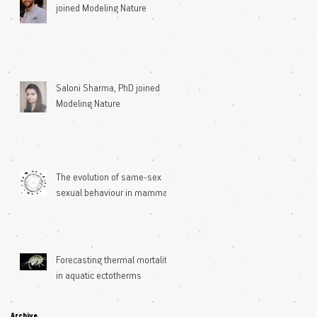
joined Modeling Nature
Saloni Sharma, PhD joined
Modeling Nature
The evolution of same-sex
sexual behaviour in mammals
Forecasting thermal mortality
in aquatic ectotherms
Archive