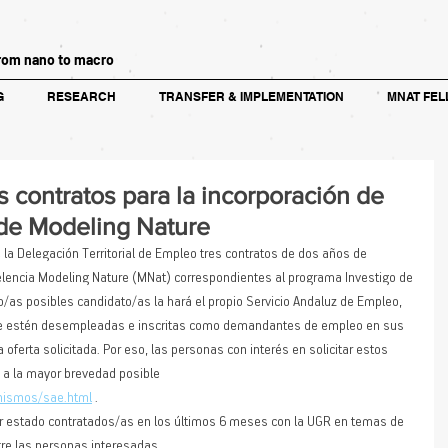
rom nano to macro
G
RESEARCH
TRANSFER & IMPLEMENTATION
MNAT FEL
s contratos para la incorporación de
 de Modeling Nature
 la Delegación Territorial de Empleo tres contratos de dos años de 
elencia Modeling Nature (MNat) correspondientes al programa Investigo de 
lo/as posibles candidato/as la hará el propio Servicio Andaluz de Empleo, 
ue estén desempleadas e inscritas como demandantes de empleo en sus 
a oferta solicitada. Por eso, las personas con interés en solicitar estos 
E a la mayor brevedad posible 
anismos/sae.html
 .
 estado contratados/as en los últimos 6 meses con la UGR en temas de 
tre las personas interesadas.