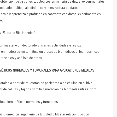
 obtención de patrones topológicos en minería de datos  experimentales. 
modelado multiescala dinámico y la estructura de datos. 
escala y aprendizaje profundo en contraste con datos  experimentales. 
al.
 Físicas o Bio-ingeniería
 un máster o un doctorado afín a las actividades a realizar 
ada en modelado matemático en procesos biomédicos o  biomecánicos 
erenciales y análisis de datos.
IMÉTICOS NORMALES Y TUMORALES PARA APLICACIONES MÉDICAS
rales a partir de muestras de pacientes o de células en cultivo. 
ejidos biomiméticos normales y tumorales.