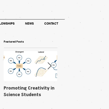
LOWSHIPS
NEWS
CONTACT
Featured Posts
Promoting Creativity in
Within-individual
Science Students
phenotypic plasticity in
flowers fosters
pollination niche shift