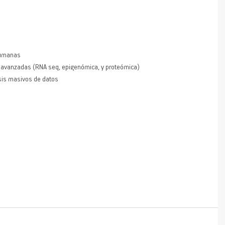
humanas 
r avanzadas (RNA seq, epigenómica, y proteómica) 
sis masivos de datos