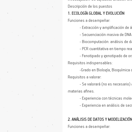
Descripción de los puestos
1. ECOLOGÍA GLOBAL Y EVOLUCIÓN
Funciones a desempeñar:
	- Extracción y amplificación de 
	- Secuenciación masiva de DNA y
	- Biocomputación: análisis de 
	- PCR cuantitativa en tiempo rea
	- Fenotipado y genotipado de 
Requisitos indispensables: 
	-Grado en Biología, Bioquímica 
Requisitos a valorar:
	- Se valorará (no es necesario) máster en Biología Molecular, Biotecnología, Genética,  Microbiología o 
materias afines. 
	- Experiencia con técnicas mole
	- Experiencia en análisis de se
2. ANÁLISIS DE DATOS Y MODELIZACI
Funciones a desempeñar: