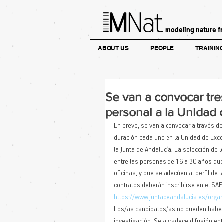
modeling nature f
ABOUT US
PEOPLE
TRAININ
Se van a convocar tre
personal a la Unidad
En breve, se van a convocar a través de
duración cada uno en la Unidad de Exc
la Junta de Andalucía. La selección de 
entre las personas de 16 a 30 años q
oficinas, y que se adecúen al perfil de l
contratos deberán inscribirse en el SA
https://www.juntadeandalucia.es/org
Los/as candidatos/as no pueden haber
investigación. Se agradece difusión en